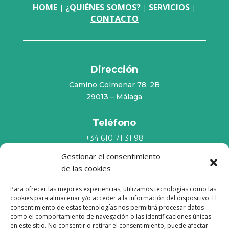
HOME
¿QUIÉNES SOMOS?
SERVICIOS
|
|
|
CONTACTO
Dirección
Camino Colmenar 78, 2B
29013 – Málaga
Teléfono
+34 610 71 31 98
Gestionar el consentimiento
de las cookies
Twitter
Instagram
Para ofrecer las mejores experiencias, utilizamos tecnologías como las
cookies para almacenar y/o acceder a la información del dispositivo. El
consentimiento de estas tecnologías nos permitirá procesar datos
como el comportamiento de navegación o las identificaciones únicas
Política de privacidad
|
Política de cookies
|
Aviso
en este sitio. No consentir o retirar el consentimiento, puede afectar
legal
|
Mapa del sitio