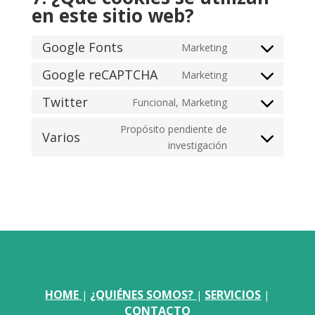
en este sitio web?
Google Fonts
Marketing
Consent
to
Google reCAPTCHA
Marketing
Consent
service
to
Twitter
Funcional, Marketing
google-
Consent
service
fonts
to
Propósito pendiente de
google-
Varios
service
Consent
investigación
recaptcha
twitter
to
service
varios
HOME
¿QUIÉNES SOMOS?
SERVICIOS
|
|
|
CONTACTO